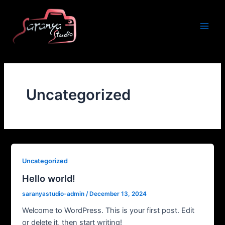
Skip
Main
to
Men
content
Uncategorized
Uncategorized
Hello world!
saranyastudio-admin
/
December 13, 2024
Welcome to WordPress. This is your first post. Edit
or delete it, then start writing!